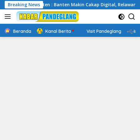
Langsung
Relawan TIK Banten : Banten Makin Cakap Digital, Relawan TIK
Breaking News
ke
konten
Beranda
Kanal Berita
Visit Pandeglang
In