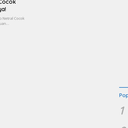
 Cocok
ya!
 Netral Cocok
puan…
Pop
1