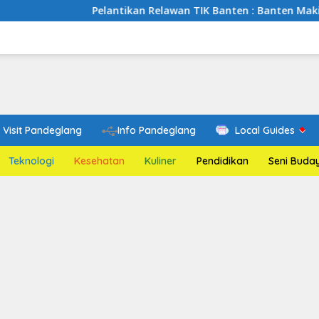
Pelantikan Relawan TIK Banten : Banten Makin Cakap Dig
Visit Pandeglang
Info Pandeglang
Local Guides
Teknologi
Kesehatan
Kuliner
Pendidikan
Seni Buda