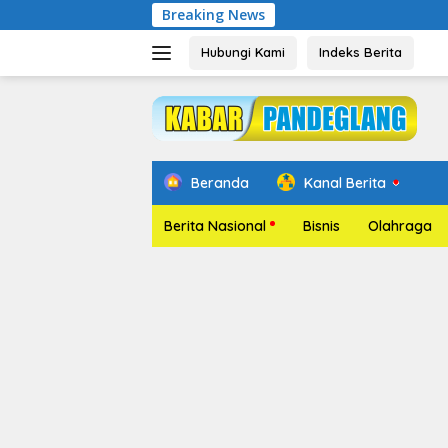
Langsung
Breaking News
ke
konten
Hubungi Kami
Indeks Berita
Beranda
Kanal Berita
Berita Nasional
Bisnis
Olahraga