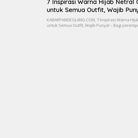
7 Inspirasi Warna Hijab Netral
untuk Semua Outfit, Wajib Pun
KABARPANDEGLANG.COM, 7 Inspirasi Warna Hijab
untuk Semua Outfit, Wajib Punya! – Bagi perem