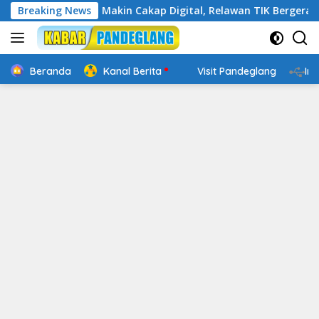
Langsung
Banten : Banten Makin Cakap Digital, Relawan TIK Bergerak
Breaking News
ke
konten
Beranda
Kanal Berita
Visit Pandeglang
In