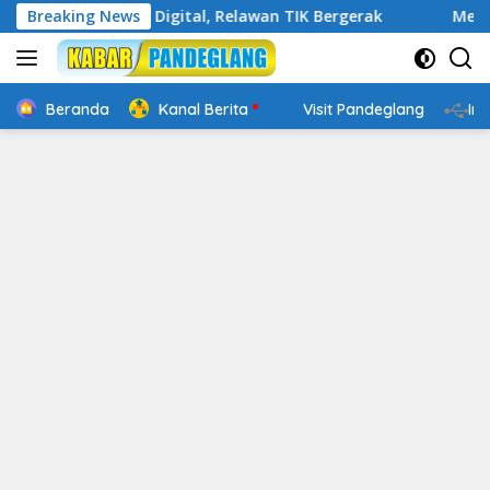
Langsung
in Cakap Digital, Relawan TIK Bergerak
Breaking News
Mengenal Webs
ke
konten
Beranda
Kanal Berita
Visit Pandeglang
In