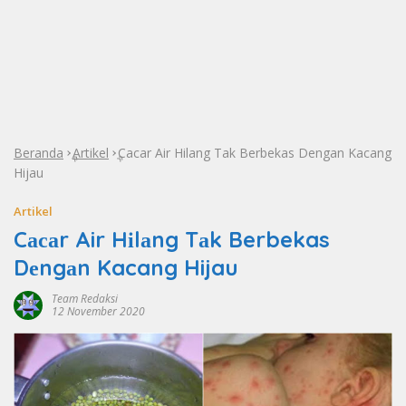
Beranda
Artikel
Cасаr Air Hіlаng Tаk Berbekas Dеngаn Kacang
»
»
Hijau
Artikel
Cасаr Air Hіlаng Tаk Berbekas
Dеngаn Kacang Hijau
Team Redaksi
12 November 2020