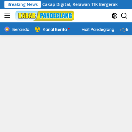
Langsung
ten Makin Cakap Digital, Relawan TIK Bergerak
Breaking News
Mengena
ke
konten
Beranda
Kanal Berita
Visit Pandeglang
In