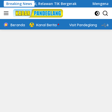
Langsung
igital, Relawan TIK Bergerak
Breaking News
Mengenal Website Resmi P
ke
konten
Beranda
Kanal Berita
Visit Pandeglang
In