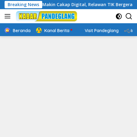
Langsung
en : Banten Makin Cakap Digital, Relawan TIK Bergerak
Breaking News
ke
konten
Beranda
Kanal Berita
Visit Pandeglang
In