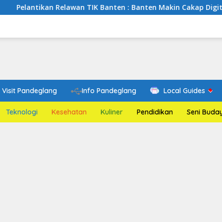
n Relawan TIK Banten : Banten Makin Cakap Digital, Relawan TI
Visit Pandeglang
Info Pandeglang
Local Guides
Teknologi
Kesehatan
Kuliner
Pendidikan
Seni Buda