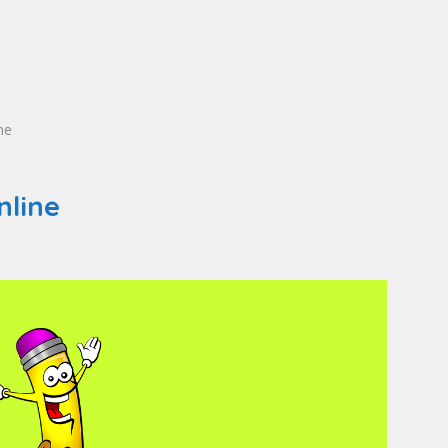
ne
nline