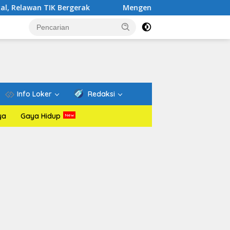
K Bergerak
Mengenal Website Resmi PAFI: Wadah Infor
Info Loker
Redaksi
ya
Gaya Hidup