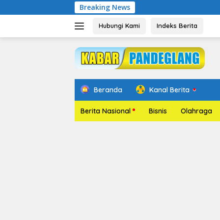
Langsung
Breaking News
Pelantika
ke
konten
Hubungi Kami
Indeks Berita
Beranda
Kanal Berita
Berita Nasional
Bisnis
Olahraga