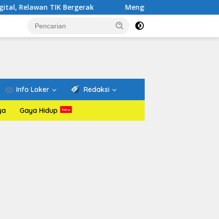
 TIK Bergerak
Mengenal Website Resmi PAFI: Wadah Inf
Info Loker
Redaksi
ya
Gaya Hidup