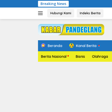
Langsung
Breaking News
Pelant
ke
konten
Hubungi Kami
Indeks Berita
Beranda
Kanal Berita
Berita Nasional
Bisnis
Olahraga