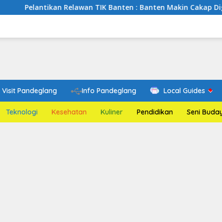
ikan Relawan TIK Banten : Banten Makin Cakap Digital, Relawan
Visit Pandeglang
Info Pandeglang
Local Guides
Teknologi
Kesehatan
Kuliner
Pendidikan
Seni Buda