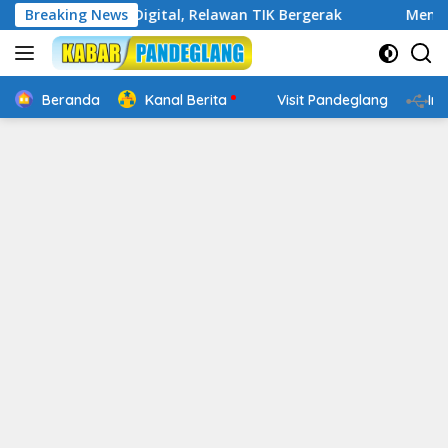
Langsung
 Cakap Digital, Relawan TIK Bergerak
Breaking News
Mengenal Websit
ke
konten
Beranda
Kanal Berita
Visit Pandeglang
In