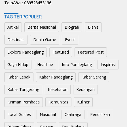
Telp/Wa :
089523453136
TAG TERPOPULER
Artikel
Berita Nasional
Biografi
Bisnis
Destinasi
Dunia Game
Event
Explore Pandeglang
Featured
Featured Post
Gaya Hidup
Headline
Info Pandeglang
Inspirasi
Kabar Lebak
Kabar Pandeglang
Kabar Serang
Kabar Tangerang
Kesehatan
Keuangan
Kiriman Pembaca
Komunitas
Kuliner
Local Guides
Nasional
Olahraga
Pendidikan
Pilihan Editor
Review
Seni Budaya