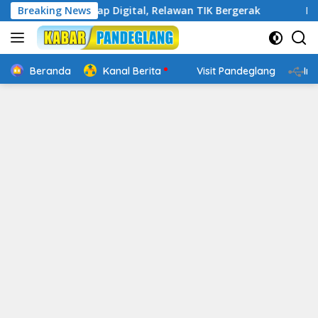
Langsung
Makin Cakap Digital, Relawan TIK Bergerak
Breaking News
Mengenal We
ke
konten
Beranda
Kanal Berita
Visit Pandeglang
In