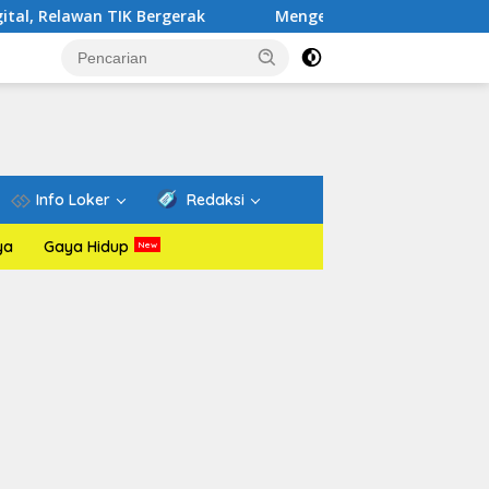
 TIK Bergerak
Mengenal Website Resmi PAFI: Wadah Inf
Info Loker
Redaksi
ya
Gaya Hidup