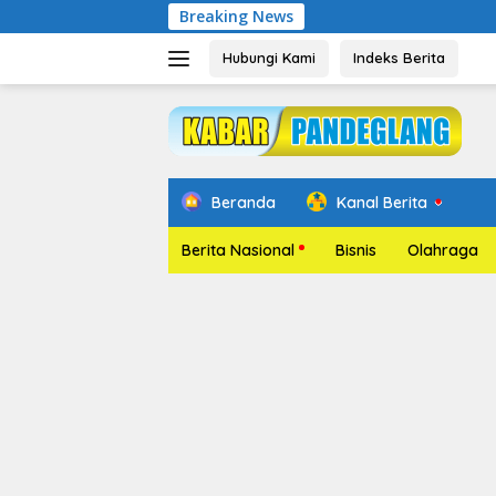
Langsung
Breaking News
Pelant
ke
konten
Hubungi Kami
Indeks Berita
Beranda
Kanal Berita
Berita Nasional
Bisnis
Olahraga