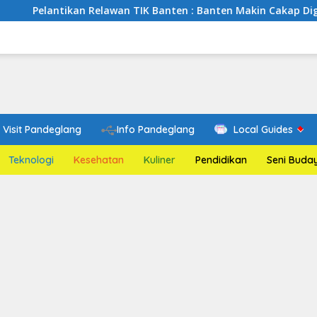
ikan Relawan TIK Banten : Banten Makin Cakap Digital, Relawan
Visit Pandeglang
Info Pandeglang
Local Guides
Teknologi
Kesehatan
Kuliner
Pendidikan
Seni Buda