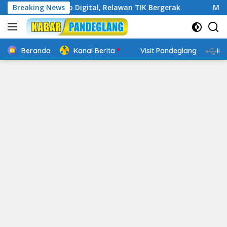
Langsung
in Cakap Digital, Relawan TIK Bergerak
Breaking News
Mengenal Webs
ke
konten
Beranda
Kanal Berita
Visit Pandeglang
In