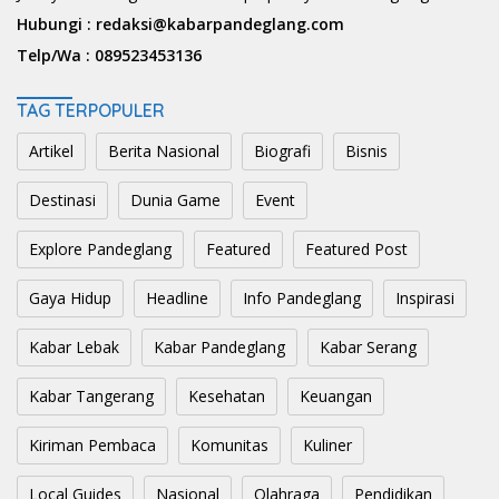
Hubungi :
redaksi@kabarpandeglang.com
Telp/Wa :
089523453136
TAG TERPOPULER
Artikel
Berita Nasional
Biografi
Bisnis
Destinasi
Dunia Game
Event
Explore Pandeglang
Featured
Featured Post
Gaya Hidup
Headline
Info Pandeglang
Inspirasi
Kabar Lebak
Kabar Pandeglang
Kabar Serang
Kabar Tangerang
Kesehatan
Keuangan
Kiriman Pembaca
Komunitas
Kuliner
Local Guides
Nasional
Olahraga
Pendidikan