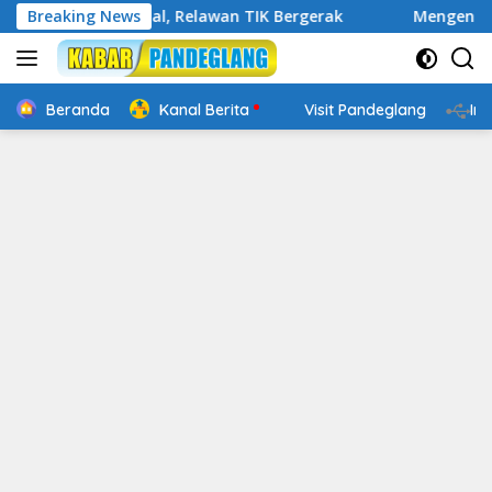
Langsung
akap Digital, Relawan TIK Bergerak
Breaking News
Mengenal Website 
ke
konten
Beranda
Kanal Berita
Visit Pandeglang
In