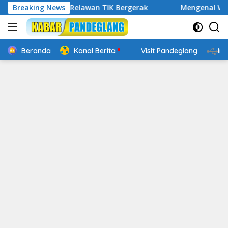
Langsung
p Digital, Relawan TIK Bergerak
Breaking News
Mengenal Website Resm
ke
konten
Beranda
Kanal Berita
Visit Pandeglang
In