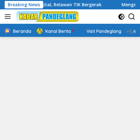
Langsung
kap Digital, Relawan TIK Bergerak
Breaking News
Mengenal Website Re
ke
konten
Beranda
Kanal Berita
Visit Pandeglang
In