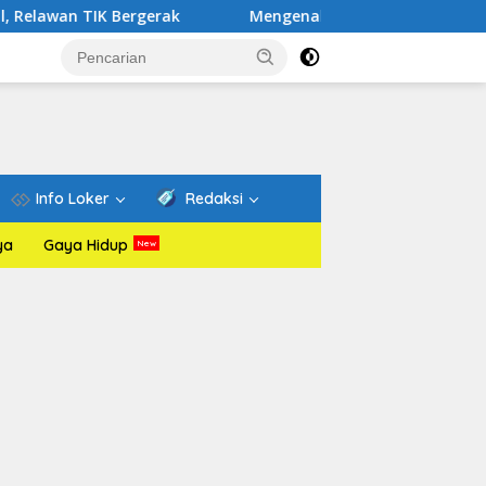
IK Bergerak
Mengenal Website Resmi PAFI: Wadah Infor
Info Loker
Redaksi
ya
Gaya Hidup