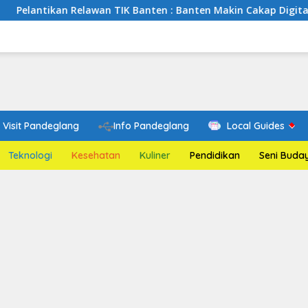
an Relawan TIK Banten : Banten Makin Cakap Digital, Relawan T
Visit Pandeglang
Info Pandeglang
Local Guides
Teknologi
Kesehatan
Kuliner
Pendidikan
Seni Buda