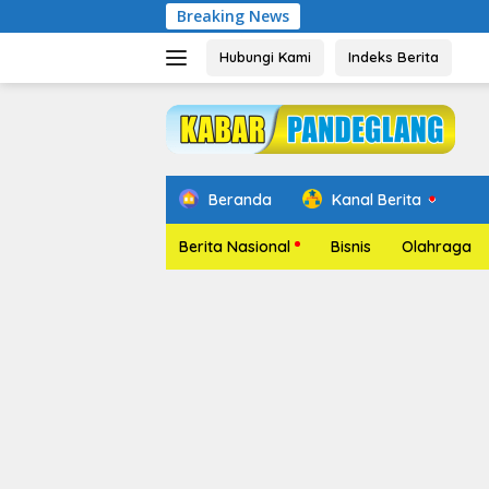
Langsung
Breaking News
Pelantik
ke
konten
Hubungi Kami
Indeks Berita
Beranda
Kanal Berita
Berita Nasional
Bisnis
Olahraga