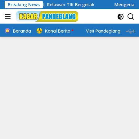
Langsung
ap Digital, Relawan TIK Bergerak
Breaking News
Mengenal Website Re
ke
konten
Beranda
Kanal Berita
Visit Pandeglang
In