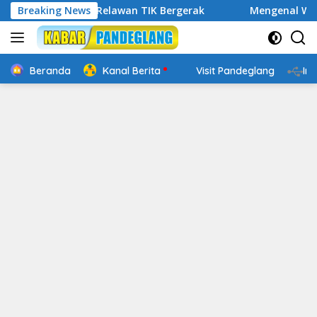
Langsung
 Digital, Relawan TIK Bergerak
Breaking News
Mengenal Website Resm
ke
konten
Beranda
Kanal Berita
Visit Pandeglang
In