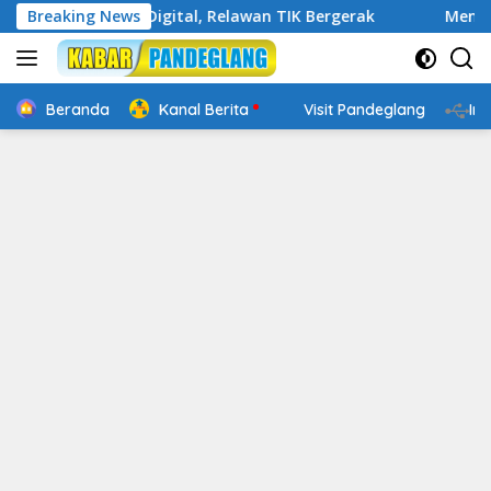
Langsung
 Cakap Digital, Relawan TIK Bergerak
Breaking News
Mengenal Website
ke
konten
Beranda
Kanal Berita
Visit Pandeglang
In