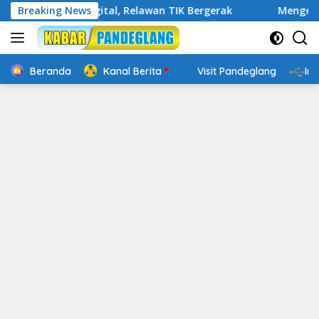
Langsung
kap Digital, Relawan TIK Bergerak
Breaking News
Mengenal Website R
ke
konten
Beranda
Kanal Berita
Visit Pandeglang
In