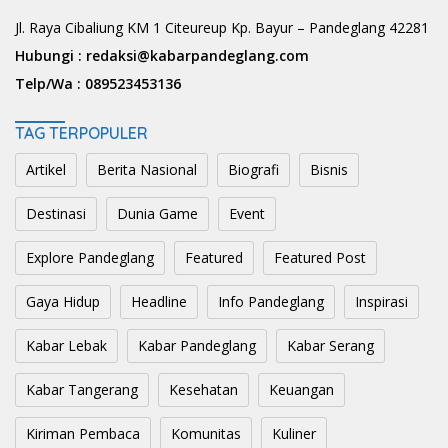
Jl. Raya Cibaliung KM 1 Citeureup Kp. Bayur – Pandeglang 42281
Hubungi :
redaksi@kabarpandeglang.com
Telp/Wa :
089523453136
TAG TERPOPULER
Artikel
Berita Nasional
Biografi
Bisnis
Destinasi
Dunia Game
Event
Explore Pandeglang
Featured
Featured Post
Gaya Hidup
Headline
Info Pandeglang
Inspirasi
Kabar Lebak
Kabar Pandeglang
Kabar Serang
Kabar Tangerang
Kesehatan
Keuangan
Kiriman Pembaca
Komunitas
Kuliner