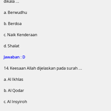
dikala ….
a. Berwudhu
b. Berdoa
c. Naik Kenderaan
d. Shalat
Jawaban : D
14. Keesaan Allah dijelaskan pada surah ….
a. Al Ikhlas
b. Al Qodar
c. Al Insyiroh