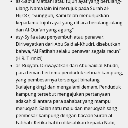
as-Sab’ul Matsani atau tujuh ayat yang berulang-
ulang. Nama lain ini merujuk pada Surah al-
Hijr:87, “Sungguh, Kami telah menunjukkan
kepadamu tujuh ayat yang dibaca berulang-ulang
dan Al-Qur’an yang agung”.
asy-Syifa atau penyembuh atau penawar.
Diriwayatkan dari Abu Said al-Khudri, disebutkan
bahwa, “Al Fatihah selaku penawar segala racun”
(H.R. Tirmizi)
ar-Ruqyah. Diriwayatkan dari Abu Said al-Khudri,
para teman bertemu penduduk sebuah kampung,
yang pembesarnya tersengat binatang
(kalajengking) dan mengalami demam. Penduduk
kampung tersebut mengajukan pertanyaan
adakah di antara para sahabat yang mampu
meruqyah. Salah satu maju dan meruqyah sang
pembesar kampung dengan bacaan Surah al
Fatihah. Ketika hal itu dikisahkan kepada Nabi,