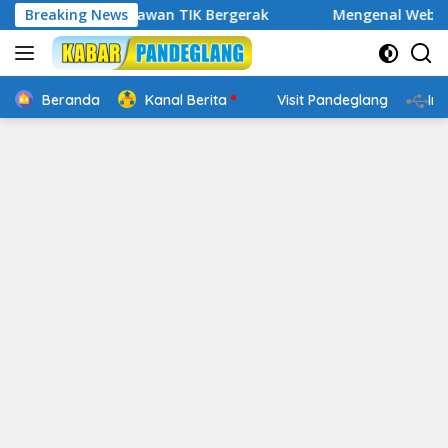
Langsung
al, Relawan TIK Bergerak
Breaking News
Mengenal Website Resmi PAFI
ke
konten
Beranda
Kanal Berita
Visit Pandeglang
In