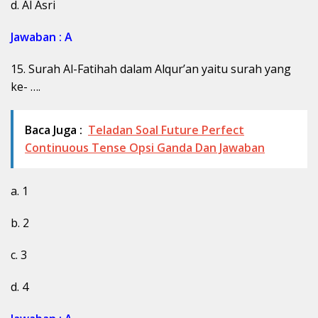
d. Al Asri
Jawaban : A
15. Surah Al-Fatihah dalam Alqur’an yaitu surah yang
ke- ….
Baca Juga :
Teladan Soal Future Perfect
Continuous Tense Opsi Ganda Dan Jawaban
a. 1
b. 2
c. 3
d. 4