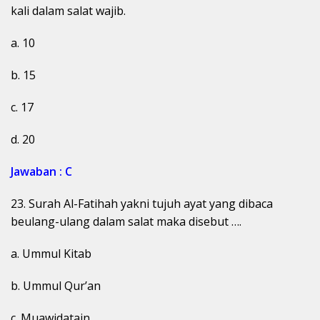
kali dalam salat wajib.
a. 10
b. 15
c. 17
d. 20
Jawaban : C
23. Surah Al-Fatihah yakni tujuh ayat yang dibaca
beulang-ulang dalam salat maka disebut ….
a. Ummul Kitab
b. Ummul Qur’an
c. Muawidatain