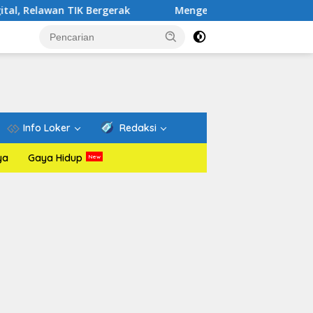
 TIK Bergerak
Mengenal Website Resmi PAFI: Wadah Inf
Info Loker
Redaksi
ya
Gaya Hidup