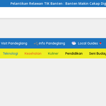
ikan Relawan TIK Banten : Banten Makin Cakap Digital, Relawan
Visit Pandeglang
Info Pandeglang
Local Guides
Teknologi
Kesehatan
Kuliner
Pendidikan
Seni Buda