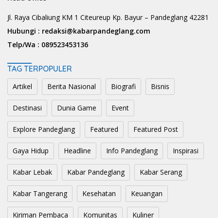
Jl. Raya Cibaliung KM 1 Citeureup Kp. Bayur – Pandeglang 42281
Hubungi :
redaksi@kabarpandeglang.com
Telp/Wa :
089523453136
TAG TERPOPULER
Artikel
Berita Nasional
Biografi
Bisnis
Destinasi
Dunia Game
Event
Explore Pandeglang
Featured
Featured Post
Gaya Hidup
Headline
Info Pandeglang
Inspirasi
Kabar Lebak
Kabar Pandeglang
Kabar Serang
Kabar Tangerang
Kesehatan
Keuangan
Kiriman Pembaca
Komunitas
Kuliner