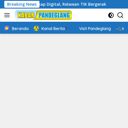
Langsung
akin Cakap Digital, Relawan TIK Bergerak
Breaking News
Mengenal Web
ke
konten
Beranda
Kanal Berita
Visit Pandeglang
In