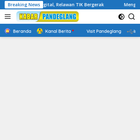
Langsung
akap Digital, Relawan TIK Bergerak
Breaking News
Mengenal Website 
ke
konten
Beranda
Kanal Berita
Visit Pandeglang
In