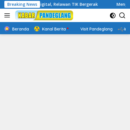
Langsung
Cakap Digital, Relawan TIK Bergerak
Breaking News
Mengenal Website 
ke
konten
Beranda
Kanal Berita
Visit Pandeglang
In