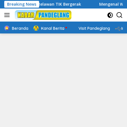
Langsung
igital, Relawan TIK Bergerak
Breaking News
Mengenal Website Resmi 
ke
konten
Beranda
Kanal Berita
Visit Pandeglang
In