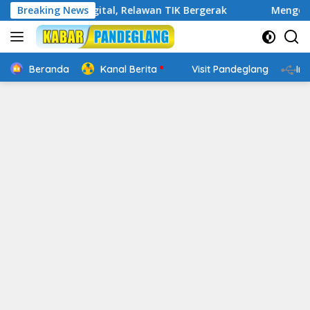
Langsung
akap Digital, Relawan TIK Bergerak
Breaking News
Mengenal Website R
ke
konten
Beranda
Kanal Berita
Visit Pandeglang
In