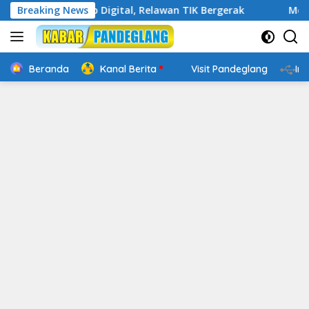
Langsung
kin Cakap Digital, Relawan TIK Bergerak
Breaking News
Mengenal Webs
ke
konten
Beranda
Kanal Berita
Visit Pandeglang
In