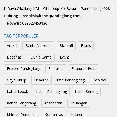
Jl. Raya Cibaliung KM 1 Citeureup Kp. Bayur – Pandeglang 42281
Hubungi :
redaksi@kabarpandeglang.com
Telp/Wa :
089523453136
TAG TERPOPULER
Artikel
Berita Nasional
Biografi
Bisnis
Destinasi
Dunia Game
Event
Explore Pandeglang
Featured
Featured Post
Gaya Hidup
Headline
Info Pandeglang
Inspirasi
Kabar Lebak
Kabar Pandeglang
Kabar Serang
Kabar Tangerang
Kesehatan
Keuangan
Kiriman Pembaca
Komunitas
Kuliner