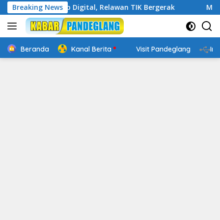
Langsung
kin Cakap Digital, Relawan TIK Bergerak
Breaking News
Mengenal Webs
ke
konten
Beranda
Kanal Berita
Visit Pandeglang
In