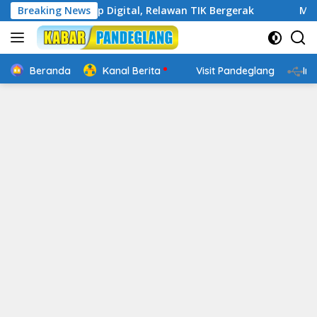
Langsung
Makin Cakap Digital, Relawan TIK Bergerak
Breaking News
Mengenal We
ke
konten
Beranda
Kanal Berita
Visit Pandeglang
In