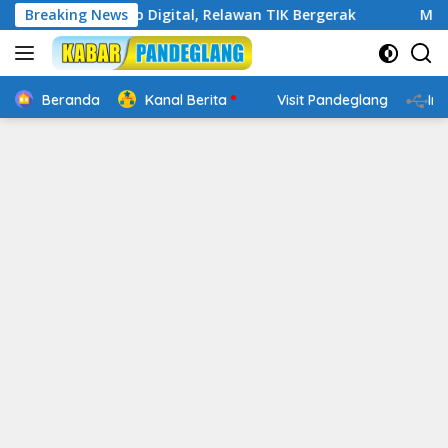
Langsung
akin Cakap Digital, Relawan TIK Bergerak
Breaking News
Mengenal Web
ke
konten
Beranda
Kanal Berita
Visit Pandeglang
In