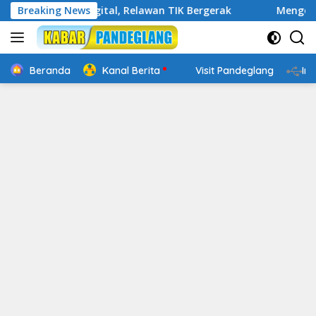
Langsung
akap Digital, Relawan TIK Bergerak
Breaking News
Mengenal Website R
ke
konten
Beranda
Kanal Berita
Visit Pandeglang
In