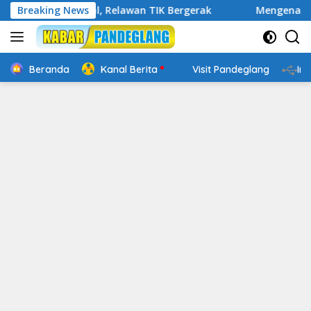
Langsung
p Digital, Relawan TIK Bergerak
Breaking News
Mengenal Website Resm
ke
konten
Beranda
Kanal Berita
Visit Pandeglang
In