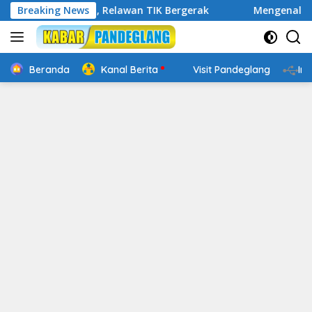
Langsung
 Digital, Relawan TIK Bergerak
Breaking News
Mengenal Website Resmi
ke
konten
Beranda
Kanal Berita
Visit Pandeglang
In