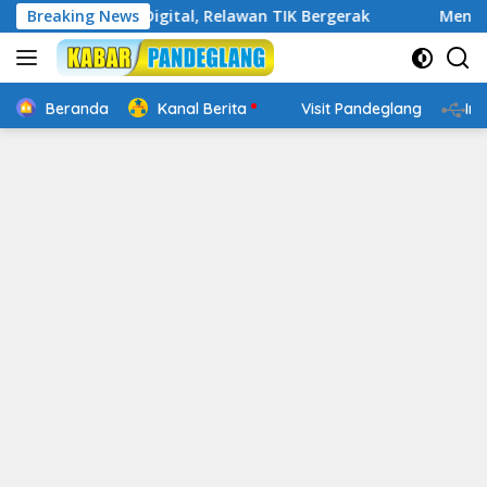
Langsung
Cakap Digital, Relawan TIK Bergerak
Breaking News
Mengenal Website
ke
konten
Beranda
Kanal Berita
Visit Pandeglang
In