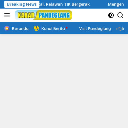
Langsung
ap Digital, Relawan TIK Bergerak
Breaking News
Mengenal Website Re
ke
konten
Beranda
Kanal Berita
Visit Pandeglang
In