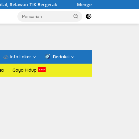
IK Bergerak
Mengenal Website Resmi PAFI: Wadah Infor
Info Loker
Redaksi
ya
Gaya Hidup