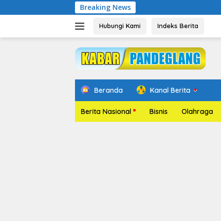
Langsung
Breaking News
Pelantika
ke
konten
Hubungi Kami
Indeks Berita
Beranda
Kanal Berita
Berita Nasional
Bisnis
Olahraga