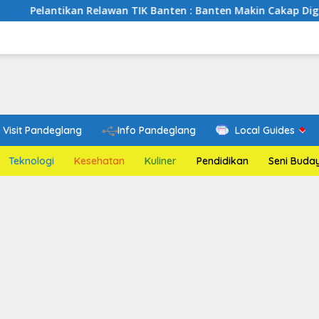
n Relawan TIK Banten : Banten Makin Cakap Digital, Relawan T
Visit Pandeglang
Info Pandeglang
Local Guides
Teknologi
Kesehatan
Kuliner
Pendidikan
Seni Buda