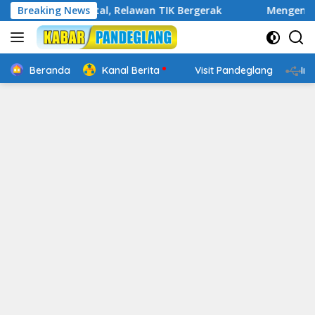
Langsung
ap Digital, Relawan TIK Bergerak
Breaking News
Mengenal Website Re
ke
konten
Beranda
Kanal Berita
Visit Pandeglang
In