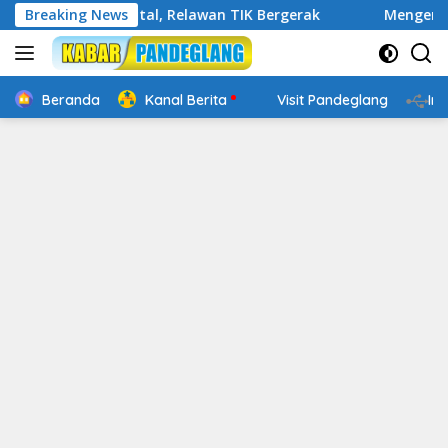
Langsung
kap Digital, Relawan TIK Bergerak
Breaking News
Mengenal Website Re
ke
konten
Beranda
Kanal Berita
Visit Pandeglang
In