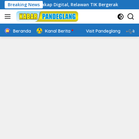
Langsung
 Makin Cakap Digital, Relawan TIK Bergerak
Breaking News
Mengenal 
ke
konten
Beranda
Kanal Berita
Visit Pandeglang
In