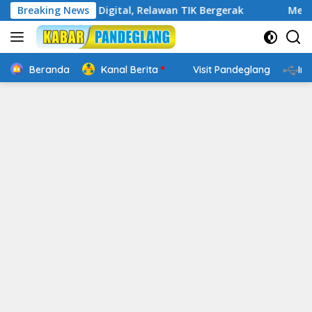
Langsung
n Cakap Digital, Relawan TIK Bergerak
Breaking News
Mengenal Websi
ke
konten
Beranda
Kanal Berita
Visit Pandeglang
In