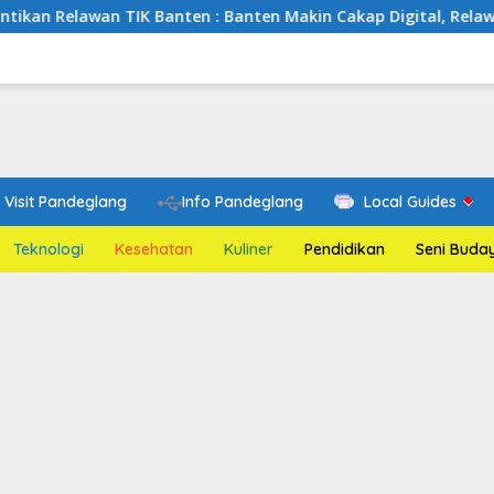
TIK Banten : Banten Makin Cakap Digital, Relawan TIK Bergerak
Visit Pandeglang
Info Pandeglang
Local Guides
Teknologi
Kesehatan
Kuliner
Pendidikan
Seni Buda