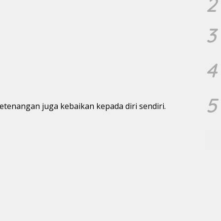
2
3
4
5
etenangan juga kebaikan kepada diri sendiri.