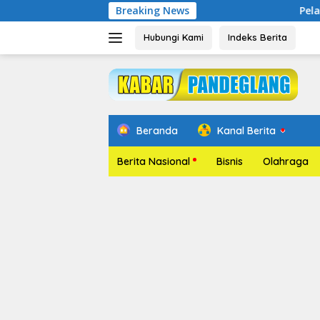
Langsung
Breaking News
Pelantikan Relawan 
ke
konten
Hubungi Kami
Indeks Berita
Beranda
Kanal Berita
Berita Nasional
Bisnis
Olahraga