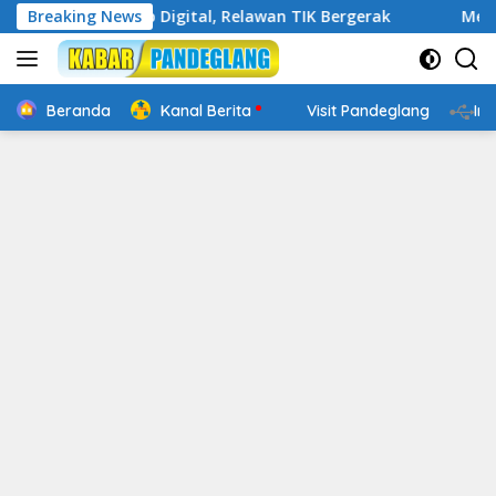
Langsung
in Cakap Digital, Relawan TIK Bergerak
Breaking News
Mengenal Webs
ke
konten
Beranda
Kanal Berita
Visit Pandeglang
In