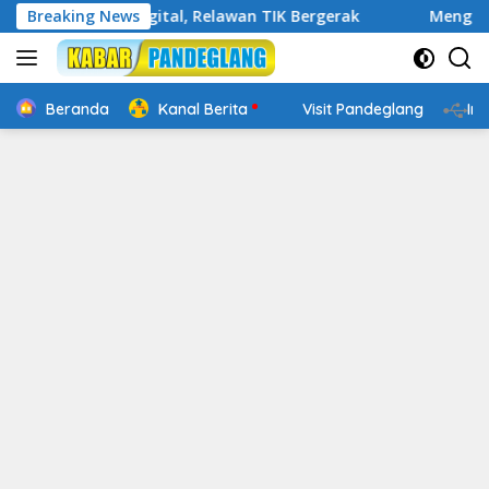
Langsung
akap Digital, Relawan TIK Bergerak
Breaking News
Mengenal Website R
ke
konten
Beranda
Kanal Berita
Visit Pandeglang
In