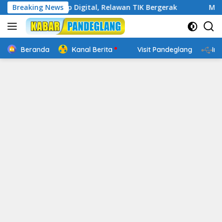
Langsung
kin Cakap Digital, Relawan TIK Bergerak
Breaking News
Mengenal Web
ke
konten
Beranda
Kanal Berita
Visit Pandeglang
In