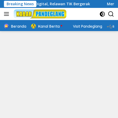
Langsung
Cakap Digital, Relawan TIK Bergerak
Breaking News
Mengenal Website
ke
konten
Beranda
Kanal Berita
Visit Pandeglang
In