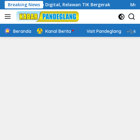
Langsung
in Cakap Digital, Relawan TIK Bergerak
Breaking News
Mengenal Webs
ke
konten
Beranda
Kanal Berita
Visit Pandeglang
In