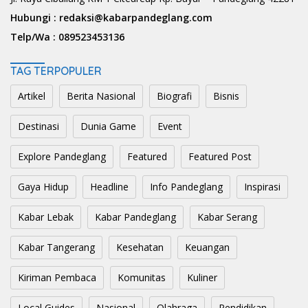
Hubungi :
redaksi@kabarpandeglang.com
Telp/Wa :
089523453136
TAG TERPOPULER
Artikel
Berita Nasional
Biografi
Bisnis
Destinasi
Dunia Game
Event
Explore Pandeglang
Featured
Featured Post
Gaya Hidup
Headline
Info Pandeglang
Inspirasi
Kabar Lebak
Kabar Pandeglang
Kabar Serang
Kabar Tangerang
Kesehatan
Keuangan
Kiriman Pembaca
Komunitas
Kuliner
Local Guides
Nasional
Olahraga
Pendidikan