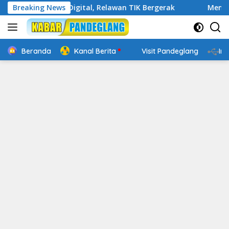
Langsung
 Cakap Digital, Relawan TIK Bergerak
Breaking News
Mengenal Website
ke
konten
Beranda
Kanal Berita
Visit Pandeglang
In